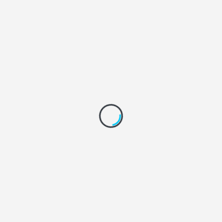
LMNP géré
LMNP non géré
Nouvelle Aquitaine
LMNP
Métier CGP
Cybersécurité
PER
Placement de trésorerie
Private equity
Professions libérales
Retraite
SCPI
Transmission Succession
Vidéo