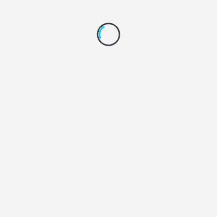
Joël BOUNLENG
14 Fév 2025
LIRE L'ARTICLE
Rechercher
Rechercher
CATÉGORIES
Actualités financières
Assurance vie
Dirigeants
Entreprise
Bien-Être au Travail
Fiches pédagogiques